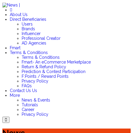
Login/SignUp
About Us
Direct Beneficiaries
Users
Brands
Influencer
Professional Creator
AD Agencies
Fmart
Terms & Conditions
Terms & Conditions
Fmart- An eCommerce Merketplace
Return & Refund Policy
Prediction & Contest Participation
F:Points / Reward Points
Privacy Policy
FAQs
Contact Us
Us
More
News & Events
Tutorials
Career
Privacy Policy
Menu